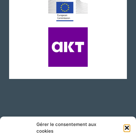
Suivez-nous sur LinkedIn !
Gérer le consentement aux
cookies