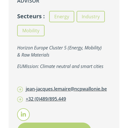
ADVISOR
Secteurs :
Energy
,
Industry
,
Mobility
Horizon Europe Cluster 5 (Energy, Mobility)
& Raw Materials
EUMission: Climate neutral and smart cities
jean-jacques.lemaire@ncpwallonie.be
+32 (0)489/895.449