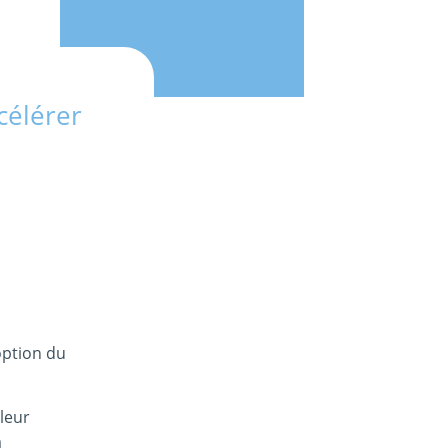
célérer
option du
 leur
a