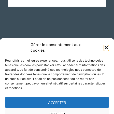
Suivez-nous sur LinkedIn !
Gérer le consentement aux
cookies
Pour offrir les meilleures expériences, nous utilisons des technologies
telles que les cookies pour stocker et/ou accéder aux informations des
appareils. Le fait de consentir à ces technologies nous permettra de
traiter des données telles que le comportement de navigation ou les ID
uniques sur ce site. Le fait de ne pas consentir ou de retirer son
consentement peut avoir un effet négatif sur certaines caractéristiques
Accès
Adresse
et fonctions.
Silversquare – Courbevoie 13
1348 Louvain-la-Neuve
ACCEPTER
Belgique
REFUSER