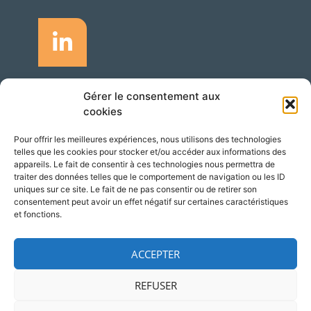
Gérer le consentement aux
Accès
cookies
Adresse
Pour offrir les meilleures expériences, nous utilisons des technologies
Silversquare – Courbevoie 13
telles que les cookies pour stocker et/ou accéder aux informations des
1348 Louvain-la-Neuve
appareils. Le fait de consentir à ces technologies nous permettra de
Belgique
traiter des données telles que le comportement de navigation ou les ID
uniques sur ce site. Le fait de ne pas consentir ou de retirer son
consentement peut avoir un effet négatif sur certaines caractéristiques
et fonctions.
ACCEPTER
© 2026 NCP Wallonie
Mentions légales
REFUSER
contact@ncpwallonie.be
Designed by