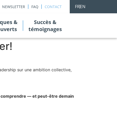
FR
EN
NEWSLETTER
FAQ
CONTACT
ques &
Succès &
ouverts
témoignages
er!
adership sur une ambition collective,
ux comprendre — et peut-être demain