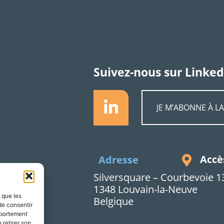
Suivez-nous sur Linked
JE M’ABONNE À L
Accè
Adresse
Silversquare – Courbevoie 1
1348 Louvain-la-Neuve
s que les
Belgique
de consentir
mportement
 retirer son