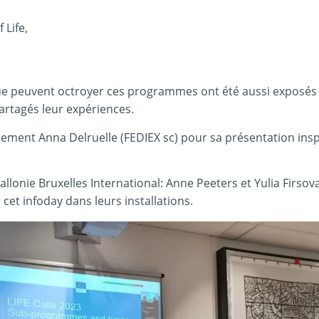
 Life,
que peuvent octroyer ces programmes ont été aussi exposés
partagés leur expériences.
ement Anna Delruelle (FEDIEX sc) pour sa présentation ins
llonie Bruxelles International: Anne Peeters et Yulia Firso
r cet infoday dans leurs installations.