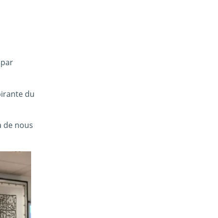
 par
pirante du
va de nous