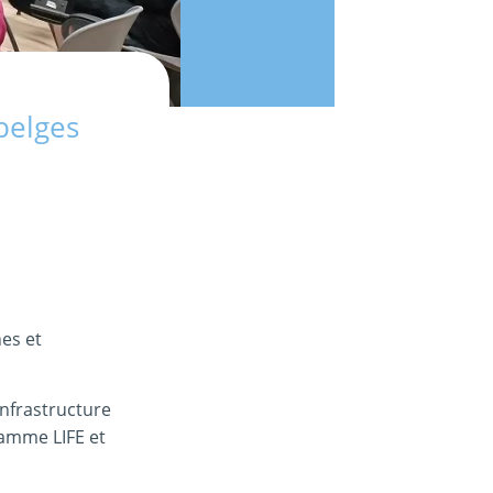
belges
es et
Infrastructure
ramme LIFE et