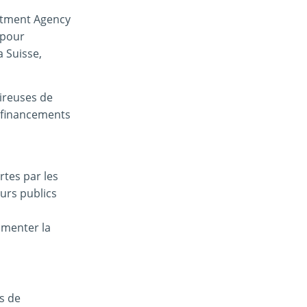
estment Agency
 pour
a Suisse,
sireuses de
x financements
rtes par les
urs publics
imenter la
es de