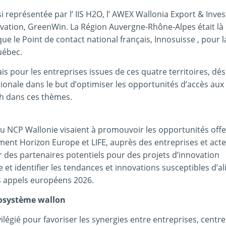
ssi représentée par l’ IIS H2O, l’ AWEX Wallonia Export & Inv
ovation, GreenWin. La Région Auvergne-Rhône-Alpes était là
 le Point de contact national français, Innosuisse , pour l
uébec.
is pour les entreprises issues de ces quatre territoires, dé
ationale dans le but d’optimiser les opportunités d’accès au
h dans ces thèmes.
 du NCP Wallonie visaient à promouvoir les opportunités offe
t Horizon Europe et LIFE, auprès des entreprises et acte
r des partenaires potentiels pour des projets d’innovation
et identifier les tendances et innovations susceptibles d’al
s appels européens 2026.
cosystème wallon
ilégié pour favoriser les synergies entre entreprises, centr