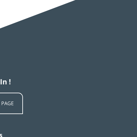
In !
A PAGE
s