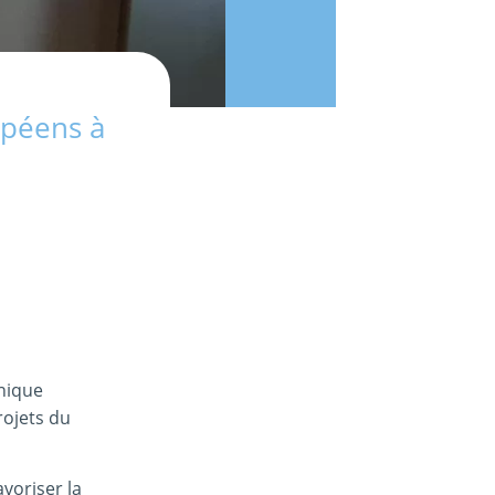
opéens à
hnique
rojets du
voriser la