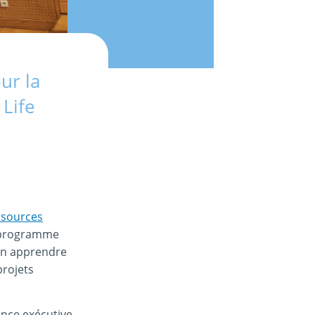
ur la
Life
ssources
u programme
 en apprendre
projets
ence exécutive