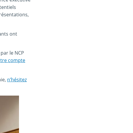
entiels
résentations,
ants ont
e par le NCP
tre compte
nie,
n’hésitez