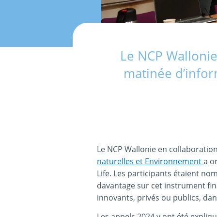
Le NCP Wallonie
matinée d’infor
Le NCP Wallonie en collaboratio
naturelles et Environnement
a o
Life. Les participants étaient 
davantage sur cet instrument fi
innovants, privés ou publics, da
Les appels 2024 y ont été expliq