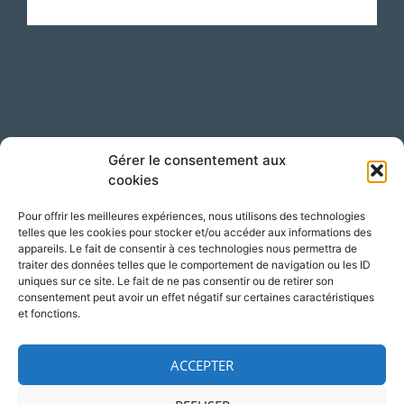
Suivez-nous sur LinkedIn !
Gérer le consentement aux
cookies
Pour offrir les meilleures expériences, nous utilisons des technologies
telles que les cookies pour stocker et/ou accéder aux informations des
appareils. Le fait de consentir à ces technologies nous permettra de
traiter des données telles que le comportement de navigation ou les ID
uniques sur ce site. Le fait de ne pas consentir ou de retirer son
consentement peut avoir un effet négatif sur certaines caractéristiques
Accès
Adresse
et fonctions.
Silversquare – Courbevoie 13
1348 Louvain-la-Neuve
ACCEPTER
Belgique