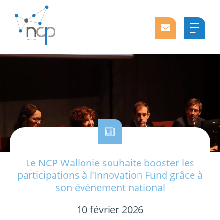
Le NCP Wallonie souhaite booster les
participations à l’Innovation Fund grâce à
son événement national
10 février 2026