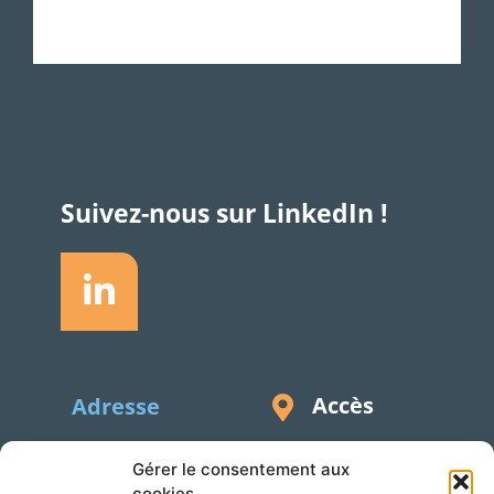
Suivez-nous sur LinkedIn !
Accès
Adresse
Silversquare – Courbevoie 13
Gérer le consentement aux
1348 Louvain-la-Neuve
cookies