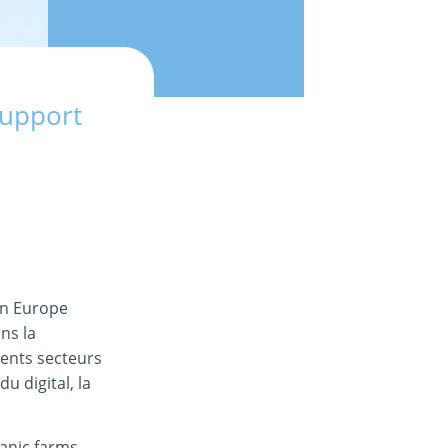
Support
on Europe
ns la
rents secteurs
u digital, la
ganic farms,