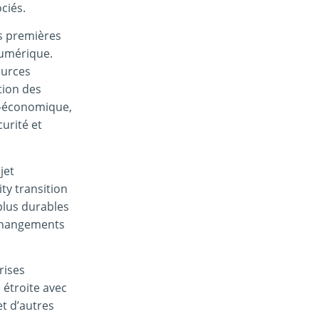
ciés.
es premières
numérique.
ources
tion des
io-économique,
curité et
jet
ity transition
plus durables
s changements
rises
 étroite avec
et d’autres