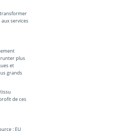
à transformer
e aux services
ulement
runter plus
ques et
lus grands
tissu
profit de ces
ource : EU