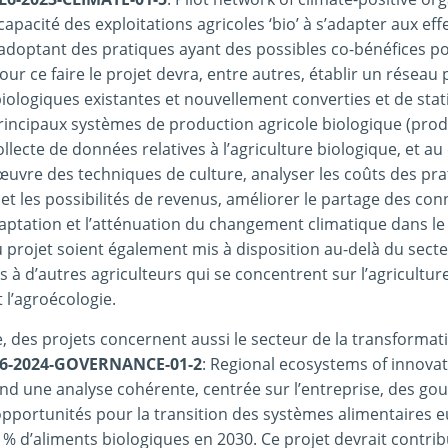
apacité des exploitations agricoles ‘bio’ à s’adapter aux eff
adoptant des pratiques ayant des possibles co-bénéfices po
. Pour ce faire le projet devra, entre autres, établir un réseau 
iologiques existantes et nouvellement converties et de stat
rincipaux systèmes de production agricole biologique (pro
collecte de données relatives à l’agriculture biologique, et 
œuvre des techniques de culture, analyser les coûts des pr
et les possibilités de revenus, améliorer le partage des con
aptation et l’atténuation du changement climatique dans le s
 du projet soient également mis à disposition au-delà du sect
s à d’autres agriculteurs qui se concentrent sur l’agriculture
t l’agroécologie.
e, des projets concernent aussi le secteur de la transformat
6-2024-GOVERNANCE-01-2
: Regional ecosystems of innovat
d une analyse cohérente, centrée sur l’entreprise, des gou
opportunités pour la transition des systèmes alimentaires
5 % d’aliments biologiques en 2030. Ce projet devrait contrib