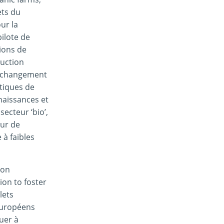
ets du
ur la
pilote de
ions de
duction
au changement
atiques de
naissances et
ecteur ‘bio’,
eur de
 à faibles
ion
ion to foster
lets
 européens
uer à