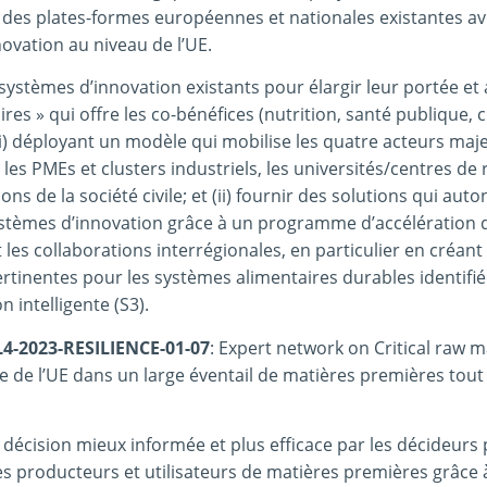
n des plates-formes européennes et nationales existantes av
ovation au niveau de l’UE.
osystèmes d’innovation existants pour élargir leur portée et
s » qui offre les co-bénéfices (nutrition, santé publique, c
i) déployant un modèle qui mobilise les quatre acteurs maj
 les PMEs et clusters industriels, les universités/centres de 
ons de la société civile; et (ii) fournir des solutions qui aut
stèmes d’innovation grâce à un programme d’accélération q
t les collaborations interrégionales, en particulier en créant
ertinentes pour les systèmes alimentaires durables identifi
n intelligente (S3).
-2023-RESILIENCE-01-07
: Expert network on Critical raw m
se de l’UE dans un large éventail de matières premières tout
 décision mieux informée et plus efficace par les décideurs 
es producteurs et utilisateurs de matières premières grâce 