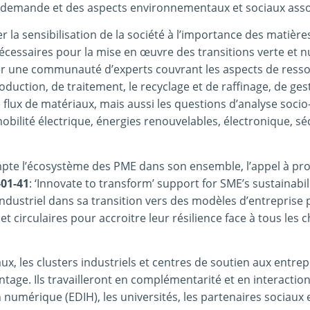
 la demande et des aspects environnementaux et sociaux asso
rer la sensibilisation de la société à l’importance des matièr
nécessaires pour la mise en œuvre des transitions verte et 
er une communauté d’experts couvrant les aspects de ress
oduction, de traitement, le recyclage et de raffinage, de ges
flux de matériaux, mais aussi les questions d’analyse soc
, mobilité électrique, énergies renouvelables, électronique, sé
te l’écosystème des PME dans son ensemble, l’appel à pro
01-41
: ‘Innovate to transform’ support for SME’s sustainabil
industriel dans sa transition vers des modèles d’entreprise 
t circulaires pour accroitre leur résilience face à tous le
aux, les clusters industriels et centres de soutien aux entrep
ntage. Ils travailleront en complémentarité et en interaction
numérique (EDIH), les universités, les partenaires sociaux 