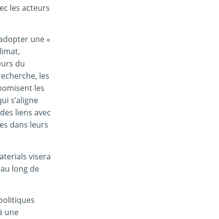
ec les acteurs
 adopter une «
limat,
eurs du
recherche, les
onomisent les
ui s’aligne
 des liens avec
ées dans leurs
aterials visera
 au long de
politiques
à une