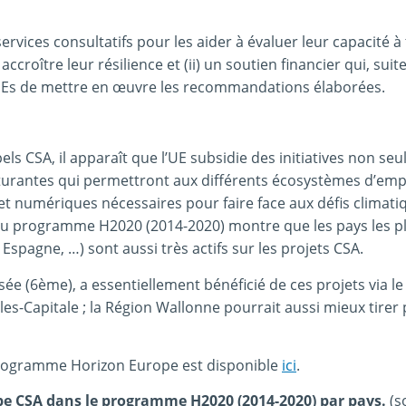
services consultatifs pour les aider à évaluer leur capacité 
roître leur résilience et (ii) un soutien financier qui, suit
PMEs de mettre en œuvre les recommandations élaborées.
ls CSA, il apparaît que l’UE subsidie des initiatives non se
turantes qui permettront aux différents écosystèmes d’emp
 et numériques nécessaires pour faire face aux défis climati
 du programme H2020 (2014-2020) montre que les pays les p
Espagne, …) sont aussi très actifs sur les projets CSA.
e (6ème), a essentiellement bénéficié de ces projets via le 
les-Capitale ; la Région Wallonne pourrait aussi mieux tirer 
rogramme Horizon Europe est disponible
ici
.
ype CSA dans le programme H2020 (2014-2020) par pays.
(s