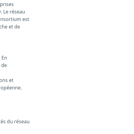
eprises
D. Le réseau
onsortium est
che et de
. En
t de
lons et
uropéenne.
ités du réseau