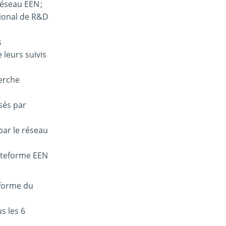
réseau EEN ;
ional de R&D
s
 leurs suivis
herche
sés par
par le réseau
lateforme EEN
eforme du
s les 6