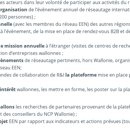
es acteurs dans leur volonté de participer aux activités du 
organisation
de l’évènement annuel de réseautage internat
(200 personnes) ;
nnelle
(avec les membres du réseau EEN) des autres région
 l’évènement, de la mise en place de rendez-vous B2B et de
ne mission
annuelle
à l’étranger (visites de centres de rec
ion d’entreprises wallonnes ;
vènements
de réseautage pertinents, hors Wallonie, organi
éseau EEN;
des de collaboration de R&I
la plateforme
mise en place 
’intérêt
wallonnes, les mettre en forme, les poster sur la p
wallons
les recherches de partenaires provenant de la plat
 des conseillers du NCP Wallonie) ;
ojet
EEN par rapport aux indicateurs et actions prévues (tou