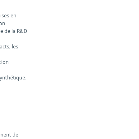
ises en
ion
e de la R&D
cts, les
tion
 synthétique.
ement de