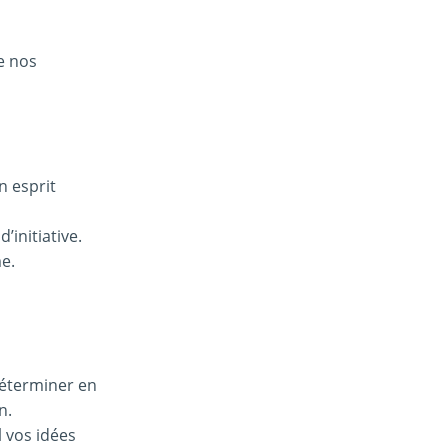
e nos
n esprit
’initiative.
me.
déterminer en
on.
 vos idées