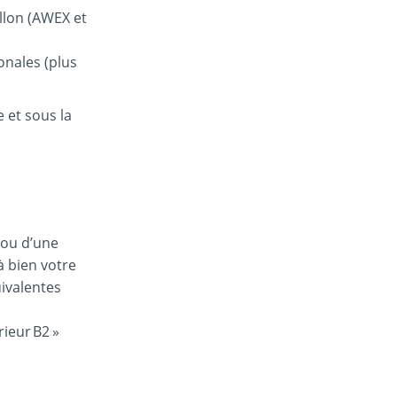
lon (AWEX et
onales (plus
 et sous la
 ou d’une
à bien votre
uivalentes
ieur B2 »