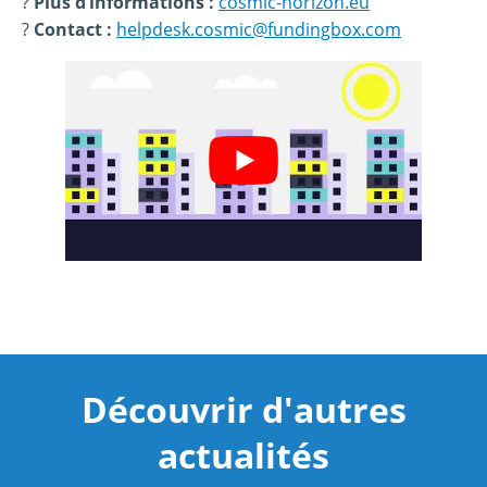
?
Plus d’informations :
cosmic-horizon.eu
?
Contact :
helpdesk.cosmic@fundingbox.com
Découvrir d'autres
actualités