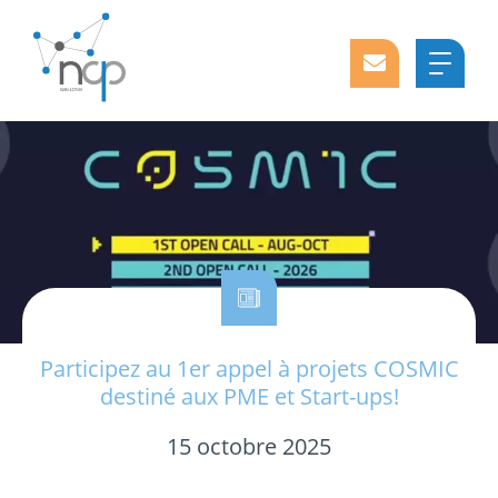
Participez au 1er appel à projets COSMIC
destiné aux PME et Start-ups!
15 octobre 2025