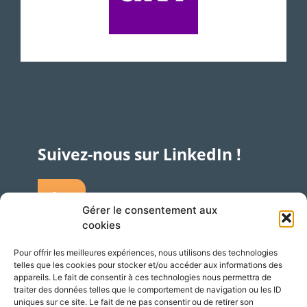
Suivez-nous sur LinkedIn !
Gérer le consentement aux
cookies
Pour offrir les meilleures expériences, nous utilisons des technologies
telles que les cookies pour stocker et/ou accéder aux informations des
Accès
Adresse
appareils. Le fait de consentir à ces technologies nous permettra de
traiter des données telles que le comportement de navigation ou les ID
Silversquare – Courbevoie 13
uniques sur ce site. Le fait de ne pas consentir ou de retirer son