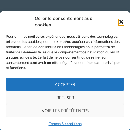
Suivez-nous sur LinkedIn !
Gérer le consentement aux
cookies
Pour offrir les meilleures expériences, nous utilisons des technologies
telles que les cookies pour stocker et/ou accéder aux informations des
appareils. Le fait de consentir à ces technologies nous permettra de
traiter des données telles que le comportement de navigation ou les ID
uniques sur ce site. Le fait de ne pas consentir ou de retirer son
consentement peut avoir un effet négatif sur certaines caractéristiques
Accès
Adresse
et fonctions.
Silversquare – Courbevoie 13
1348 Louvain-la-Neuve
ACCEPTER
Belgique
REFUSER
VOIR LES PRÉFÉRENCES
© 2026 NCP Wallonie
Mentions légales
Termes & conditions