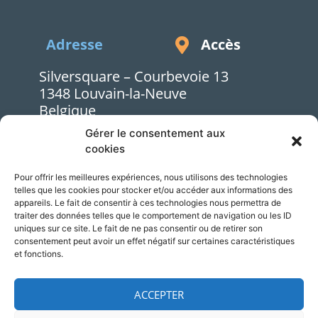
Accès
Adresse
Silversquare – Courbevoie 13
1348 Louvain-la-Neuve
Belgique
Gérer le consentement aux
cookies
Pour offrir les meilleures expériences, nous utilisons des technologies
© 2026 NCP Wallonie
Mentions légales
telles que les cookies pour stocker et/ou accéder aux informations des
appareils. Le fait de consentir à ces technologies nous permettra de
traiter des données telles que le comportement de navigation ou les ID
contact@ncpwallonie.be
uniques sur ce site. Le fait de ne pas consentir ou de retirer son
Designed by
consentement peut avoir un effet négatif sur certaines caractéristiques
et fonctions.
ACCEPTER