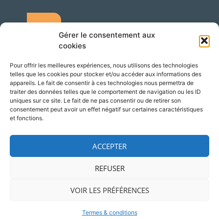
Gérer le consentement aux
cookies
Pour offrir les meilleures expériences, nous utilisons des technologies
telles que les cookies pour stocker et/ou accéder aux informations des
Accès
Adresse
appareils. Le fait de consentir à ces technologies nous permettra de
traiter des données telles que le comportement de navigation ou les ID
Silversquare – Courbevoie 13
uniques sur ce site. Le fait de ne pas consentir ou de retirer son
consentement peut avoir un effet négatif sur certaines caractéristiques
1348 Louvain-la-Neuve
et fonctions.
Belgique
ACCEPTER
REFUSER
© 2026 NCP Wallonie
Mentions légales
VOIR LES PRÉFÉRENCES
contact@ncpwallonie.be
Termes & conditions
Designed by