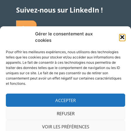
Suivez-nous sur LinkedIn !
Gérer le consentement aux
cookies
Pour offrir les meilleures expériences, nous utilisons des technologies
telles que les cookies pour stocker et/ou accéder aux informations des
Accès
Adresse
appareils. Le fait de consentir à ces technologies nous permettra de
traiter des données telles que le comportement de navigation ou les ID
Silversquare – Courbevoie 13
uniques sur ce site. Le fait de ne pas consentir ou de retirer son
consentement peut avoir un effet négatif sur certaines caractéristiques
1348 Louvain-la-Neuve
et fonctions.
Belgique
ACCEPTER
REFUSER
© 2026 NCP Wallonie
Mentions légales
VOIR LES PRÉFÉRENCES