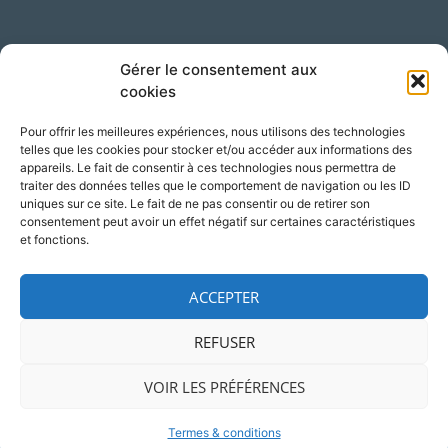
Suivez-nous sur LinkedIn !
Gérer le consentement aux
cookies
Pour offrir les meilleures expériences, nous utilisons des technologies
telles que les cookies pour stocker et/ou accéder aux informations des
appareils. Le fait de consentir à ces technologies nous permettra de
traiter des données telles que le comportement de navigation ou les ID
uniques sur ce site. Le fait de ne pas consentir ou de retirer son
consentement peut avoir un effet négatif sur certaines caractéristiques
Accès
Adresse
et fonctions.
Silversquare – Courbevoie 13
1348 Louvain-la-Neuve
ACCEPTER
Belgique
REFUSER
VOIR LES PRÉFÉRENCES
© 2026 NCP Wallonie
Mentions légales
Termes & conditions