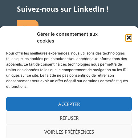
Suivez-nous sur LinkedIn !
Gérer le consentement aux
cookies
Pour offrir les meilleures expériences, nous utilisons des technologies
telles que les cookies pour stocker et/ou accéder aux informations des
Accès
Adresse
appareils. Le fait de consentir à ces technologies nous permettra de
traiter des données telles que le comportement de navigation ou les ID
Silversquare – Courbevoie 13
uniques sur ce site. Le fait de ne pas consentir ou de retirer son
consentement peut avoir un effet négatif sur certaines caractéristiques
1348 Louvain-la-Neuve
et fonctions.
Belgique
ACCEPTER
REFUSER
© 2026 NCP Wallonie
Mentions légales
VOIR LES PRÉFÉRENCES